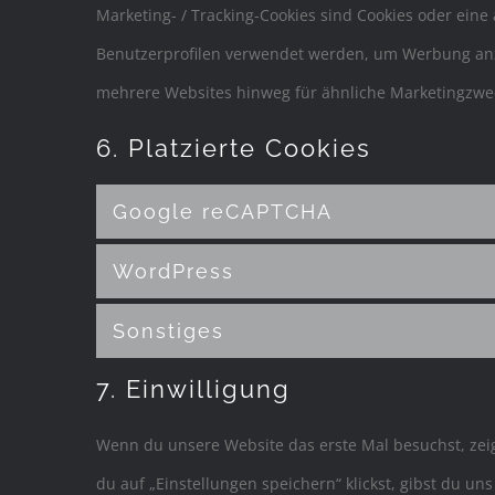
Marketing- / Tracking-Cookies sind Cookies oder eine
Benutzerprofilen verwendet werden, um Werbung anz
mehrere Websites hinweg für ähnliche Marketingzwec
6. Platzierte Cookies
Google reCAPTCHA
WordPress
Sonstiges
7. Einwilligung
Wenn du unsere Website das erste Mal besuchst, zeig
du auf „Einstellungen speichern“ klickst, gibst du un