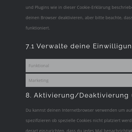
und Plugins wie in dieser Cookie-Erklärung beschri
deinen Browser deaktivieren, aber bitte beachte, da
funktioniert.
7.1 Verwalte deine Einwilligu
Funktional
Marketing
8. Aktivierung/Deaktivierung
Du kannst deinen Internetbrowser verwenden um aut
spezifizieren ob spezielle Cookies nicht platziert wer
derart einzurichten, dass du jedes Mal benachrichtigt